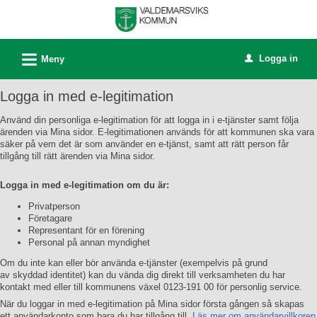
Välkommen
till
e-
L
Logga in
Meny
u
tjänster
-
Logga in med e-legitimation
Valdemarsviks
Använd din personliga e-legitimation för att logga in i e-tjänster samt följa
kommun
ärenden via Mina sidor. E-legitimationen används för att kommunen ska vara
säker på vem det är som använder en e-tjänst, samt att rätt person får
tillgång till rätt ärenden via Mina sidor.
Logga in med e-legitimation om du är:
Privatperson
Företagare
Representant för en förening
Personal på annan myndighet
Om du inte kan eller bör använda e-tjänster (exempelvis på grund
av skyddad identitet) kan du vända dig direkt till verksamheten du har
kontakt med eller till kommunens växel 0123-191 00 för personlig service.
När du loggar in med e-legitimation på Mina sidor första gången så skapas
ett användarkonto som bara du har tillgång till.
Läs mer om användarvillkoren