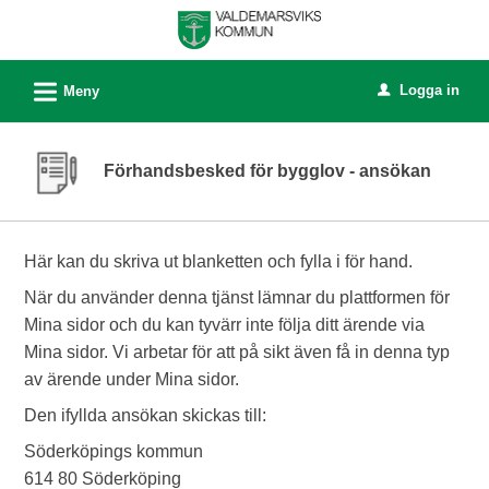
Välkommen
till
e-
L
Logga in
Meny
u
tjänster
-
Valdemarsviks
Förhandsbesked för bygglov - ansökan
kommun
Här kan du skriva ut blanketten och fylla i för hand.
När du använder denna tjänst lämnar du plattformen för
Mina sidor och du kan tyvärr inte följa ditt ärende via
Mina sidor. Vi arbetar för att på sikt även få in denna typ
av ärende under Mina sidor.
Den ifyllda ansökan skickas till:
Söderköpings kommun
614 80 Söderköping