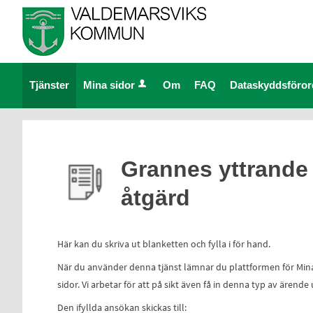
Välkommen
till
e-
tjänster
Tjänster
Mina sidor
Om
FAQ
Dataskyddsföro
-
Valdemarsviks
kommun
Grannes yttrande
åtgärd
Här kan du skriva ut blanketten och fylla i för hand.
När du använder denna tjänst lämnar du plattformen för Mina s
sidor. Vi arbetar för att på sikt även få in denna typ av ärende
Den ifyllda ansökan skickas till: