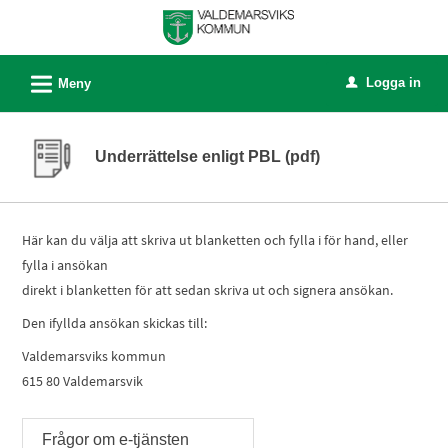
Välkommen
till
e-
L
Logga in
Meny
u
tjänster
-
Valdemarsviks
Underrättelse enligt PBL (pdf)
kommun
Här kan du välja att skriva ut blanketten och fylla i för hand, eller
fylla i ansökan
direkt i blanketten för att sedan skriva ut och signera ansökan.
Den ifyllda ansökan skickas till:
Valdemarsviks kommun
615 80 Valdemarsvik
Frågor om e-tjänsten