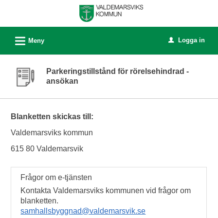
Välkommen
till
e-
L
Logga in
Meny
u
tjänster
-
Parkeringstillstånd för rörelsehindrad -
Valdemarsviks
ansökan
kommun
Blanketten skickas till:
Valdemarsviks kommun
615 80 Valdemarsvik
Frågor om e-tjänsten
Kontakta Valdemarsviks kommunen vid frågor om
blanketten.
samhallsbyggnad@valdemarsvik.se