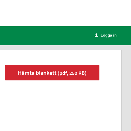
Logga in
u
Hämta blankett
(pdf, 250 KB)