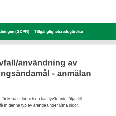
rdningen (GDPR)
Tillgänglighetsredogörelse
vfall/användning av
ningsändamål - anmälan
r Mina sidor och du kan tyvärr inte följa ditt
n få in denna typ av ärende under Mina sidor.