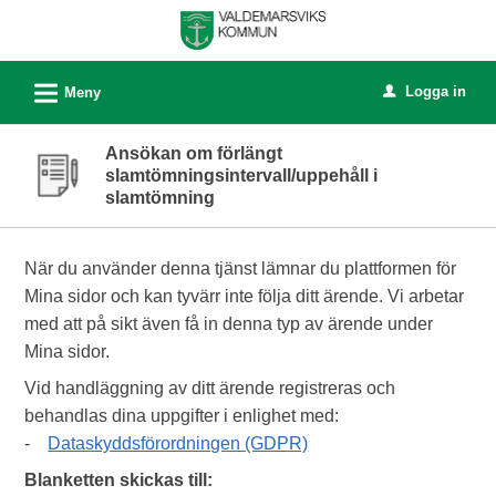
Välkommen
till
e-
L
Logga in
Meny
u
tjänster
-
Ansökan om förlängt
Valdemarsviks
slamtömningsintervall/uppehåll i
kommun
slamtömning
När du använder denna tjänst lämnar du plattformen för
Mina sidor och kan tyvärr inte följa ditt ärende. Vi arbetar
med att på sikt även få in denna typ av ärende under
Mina sidor.
Vid handläggning av ditt ärende registreras och
behandlas dina uppgifter i enlighet med:
-
Dataskyddsförordningen (GDPR)
Blanketten skickas till: