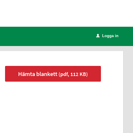
Logga in
u
Hämta blankett
(pdf, 112 KB)