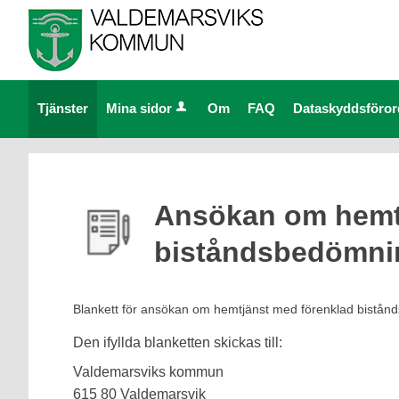
Välkommen
till
e-
tjänster
Tjänster
Mina sidor
Om
FAQ
Dataskyddsföro
-
Valdemarsviks
kommun
Ansökan om hemt
biståndsbedömni
Blankett för ansökan om
hemtjänst med förenklad bistå
Den ifyllda blanketten skickas till:
Valdemarsviks kommun
615 80 Valdemarsvik